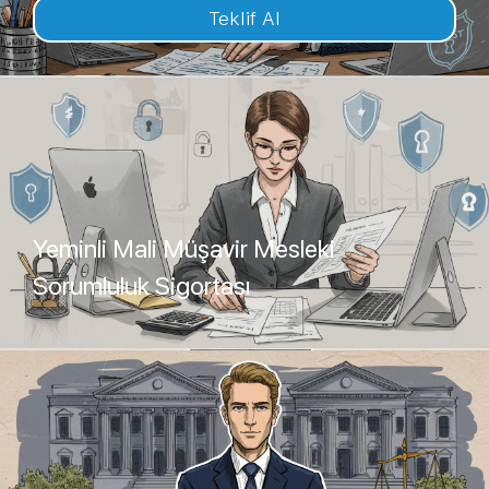
Teklif Al
Yeminli Mali Müşavir Mesleki
Sorumluluk Sigortası
Teklif Al