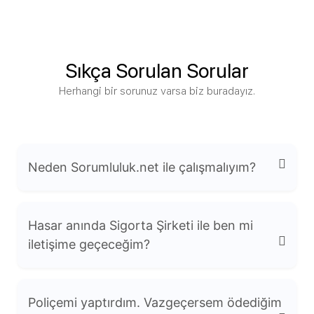
Sıkça Sorulan Sorular
Herhangi bir sorunuz varsa biz buradayız.
Neden Sorumluluk.net ile çalışmalıyım?
Hasar anında Sigorta Şirketi ile ben mi
iletişime geçeceğim?
Uzmanlık: Mesleki sorumluluk sigortaları
Poliçemi yaptırdım. Vazgeçersem ödediğim
konusunda derinlemesine bilgiye sahibiz.