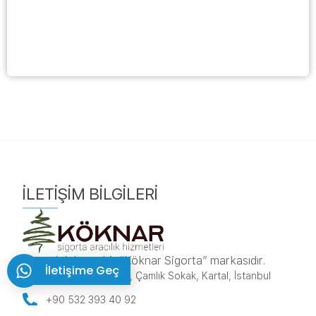
İLETIŞIM BILGILERI
sorumluluk.net bir “Köknar Sigorta” markasıdır.
İletişime Geç
Karlıktepe, 1A/270, Çamlık Sokak, Kartal, İstanbul
+90 532 393 40 92