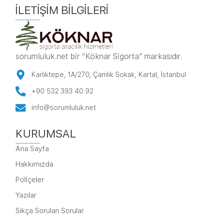
n
İLETIŞIM BILGILERI
i
z
sorumluluk.net bir “Köknar Sigorta” markasıdır.
Karlıktepe, 1A/270, Çamlık Sokak, Kartal, İstanbul
+90 532 393 40 92
info@sorumluluk.net
KURUMSAL
Ana Sayfa
Hakkımızda
Poliçeler
Yazılar
Sıkça Sorulan Sorular