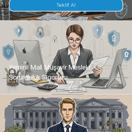
Teklif Al
Yeminli Mali Müşavir Mesleki
Sorumluluk Sigortası
Teklif Al