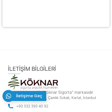
İLETIŞIM BILGILERI
sorumluluk.net bir “Köknar Sigorta” markasıdır.
İletişime Geç
Karlıktepe, 1A/270, Çamlık Sokak, Kartal, İstanbul
+90 532 393 40 92