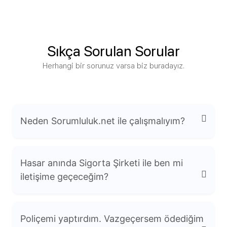
Sıkça Sorulan Sorular
Herhangi bir sorunuz varsa biz buradayız.
Neden Sorumluluk.net ile çalışmalıyım?
Hasar anında Sigorta Şirketi ile ben mi
iletişime geçeceğim?
Uzmanlık: Mesleki sorumluluk sigortaları
Poliçemi yaptırdım. Vazgeçersem ödediğim
konusunda derinlemesine bilgiye sahibiz.