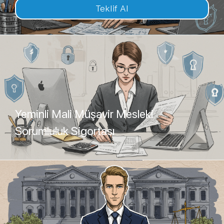
Teklif Al
Yeminli Mali Müşavir Mesleki
Sorumluluk Sigortası
Teklif Al