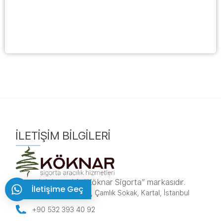
İLETIŞIM BILGILERI
sorumluluk.net bir “Köknar Sigorta” markasıdır.
İletişime Geç
Karlıktepe, 1A/270, Çamlık Sokak, Kartal, İstanbul
+90 532 393 40 92