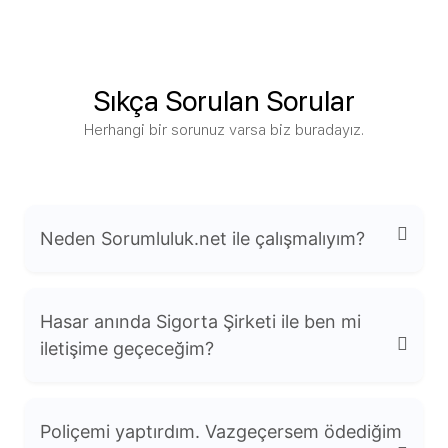
Sıkça Sorulan Sorular
Herhangi bir sorunuz varsa biz buradayız.
Neden Sorumluluk.net ile çalışmalıyım?
Hasar anında Sigorta Şirketi ile ben mi
iletişime geçeceğim?
Uzmanlık: Mesleki sorumluluk sigortaları
Poliçemi yaptırdım. Vazgeçersem ödediğim
konusunda derinlemesine bilgiye sahibiz.