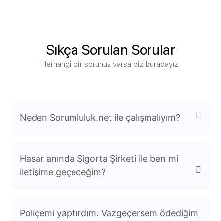
Sıkça Sorulan Sorular
Herhangi bir sorunuz varsa biz buradayız.
Neden Sorumluluk.net ile çalışmalıyım?
Hasar anında Sigorta Şirketi ile ben mi
iletişime geçeceğim?
Uzmanlık: Mesleki sorumluluk sigortaları
Poliçemi yaptırdım. Vazgeçersem ödediğim
konusunda derinlemesine bilgiye sahibiz.