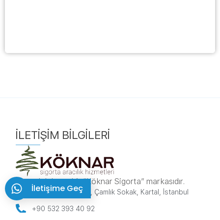
İLETIŞIM BILGILERI
sorumluluk.net bir “Köknar Sigorta” markasıdır.
İletişime Geç
Karlıktepe, 1A/270, Çamlık Sokak, Kartal, İstanbul
+90 532 393 40 92