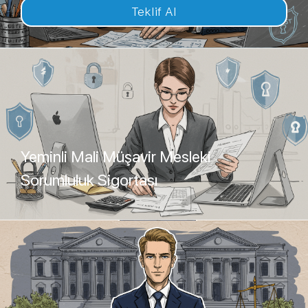
Teklif Al
Yeminli Mali Müşavir Mesleki
Sorumluluk Sigortası
Teklif Al