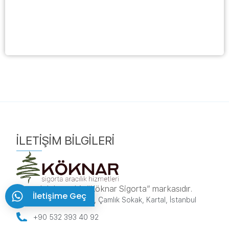
İLETIŞIM BILGILERI
sorumluluk.net bir “Köknar Sigorta” markasıdır.
İletişime Geç
Karlıktepe, 1A/270, Çamlık Sokak, Kartal, İstanbul
+90 532 393 40 92