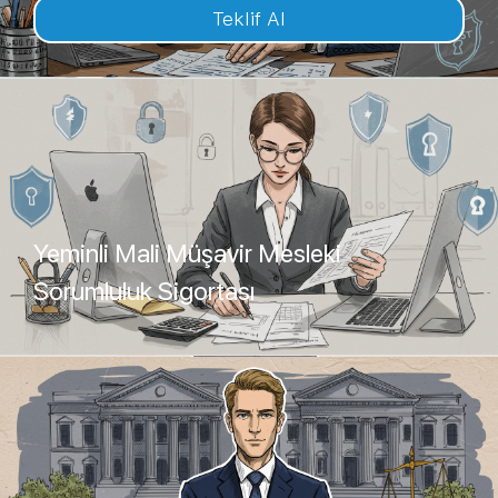
Teklif Al
Yeminli Mali Müşavir Mesleki
Sorumluluk Sigortası
Teklif Al