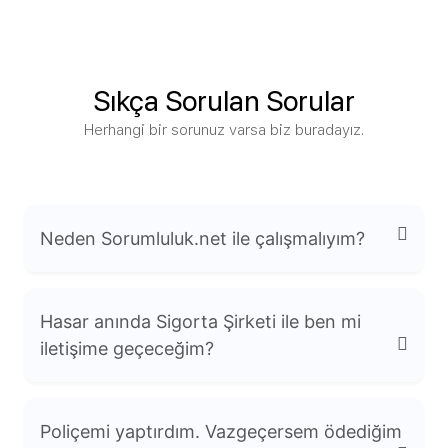
Sıkça Sorulan Sorular
Herhangi bir sorunuz varsa biz buradayız.
Neden Sorumluluk.net ile çalışmalıyım?
Hasar anında Sigorta Şirketi ile ben mi
iletişime geçeceğim?
Uzmanlık: Mesleki sorumluluk sigortaları
Poliçemi yaptırdım. Vazgeçersem ödediğim
konusunda derinlemesine bilgiye sahibiz.