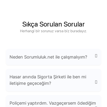
Sıkça Sorulan Sorular
Herhangi bir sorunuz varsa biz buradayız.
Neden Sorumluluk.net ile çalışmalıyım?
Hasar anında Sigorta Şirketi ile ben mi
iletişime geçeceğim?
Uzmanlık: Mesleki sorumluluk sigortaları
Poliçemi yaptırdım. Vazgeçersem ödediğim
konusunda derinlemesine bilgiye sahibiz.