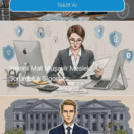
Teklif Al
Yeminli Mali Müşavir Mesleki
Sorumluluk Sigortası
Teklif Al