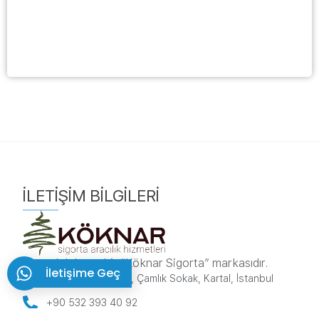
İLETIŞIM BILGILERI
sorumluluk.net bir “Köknar Sigorta” markasıdır.
İletişime Geç
Karlıktepe, 1A/270, Çamlık Sokak, Kartal, İstanbul
+90 532 393 40 92