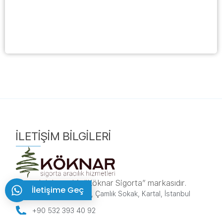
İLETIŞIM BILGILERI
sorumluluk.net bir “Köknar Sigorta” markasıdır.
İletişime Geç
Karlıktepe, 1A/270, Çamlık Sokak, Kartal, İstanbul
+90 532 393 40 92