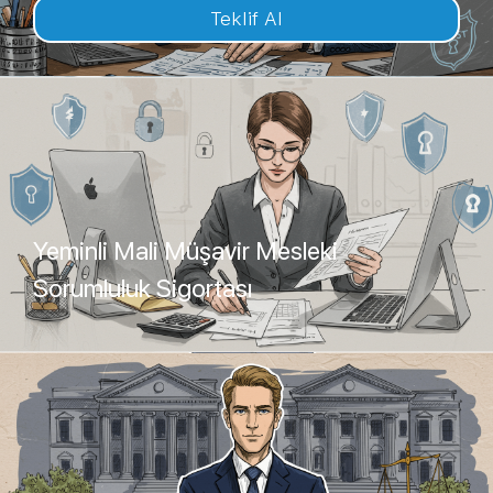
Teklif Al
Yeminli Mali Müşavir Mesleki
Sorumluluk Sigortası
Teklif Al