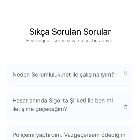
Sıkça Sorulan Sorular
Herhangi bir sorunuz varsa biz buradayız.
Neden Sorumluluk.net ile çalışmalıyım?
Hasar anında Sigorta Şirketi ile ben mi
iletişime geçeceğim?
Uzmanlık: Mesleki sorumluluk sigortaları
Poliçemi yaptırdım. Vazgeçersem ödediğim
konusunda derinlemesine bilgiye sahibiz.